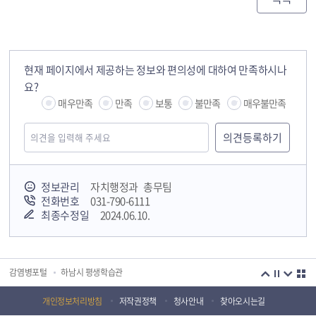
현재 페이지에서 제공하는 정보와 편의성에 대하여 만족하시나
요?
매우만족
만족
보통
불만족
매우불만족
정보관리
자치행정과 총무팀
전화번호
031-790-6111
최종수정일
2024.06.10.
국민안전교육플랫폼
경기도 오늘의 기회
하남시청소년상담복지센터
감염병포털
하남시 평생학습관
하남혁신교육지구
huic 하남도시공사
개인정보처리방침
저작권정책
청사안내
찾아오시는길