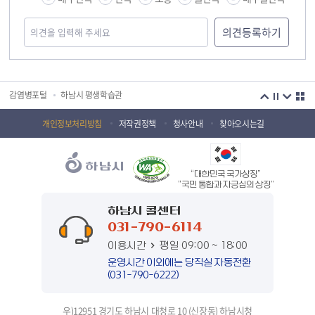
국민안전교육플랫폼
경기도 오늘의 기회
하남시청소년상담복지센터
감염병포털
하남시 평생학습관
하남혁신교육지구
huic 하남도시공사
개인정보처리방침
저작권정책
청사안내
찾아오시는길
하남종합운동장 국민체육센터
하남문화재단 하남역사박물관
“대한민국 국가상징”
하남문화재단
하남시 가족센터
“국민 통합과 자긍심의 상징”
하남시육아종합지원센터
하남시정신건강복지센터
하남시 콜센터
031-790-6114
(재)하남시자원봉사센터
하남시환경교육센터
이용시간
평일 09:00 ~ 18:00
하남시 장애인 무료법률 상담센터
경기도의회 하남상담소
운영시간 이외에는 당직실 자동전환
(031-790-6222)
경기도시장상권진흥원
경기바로
우)12951 경기도 하남시 대청로 10 (신장동) 하남시청
경기데이터드림
경기도 장애인생산품판매시설