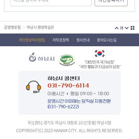
국민안전교육플랫폼
경기도 오늘의 기회
하남시청소년상담복지센터
감염병포털
하남시 평생학습관
하남혁신교육지구
huic 하남도시공사
개인정보처리방침
저작권정책
청사안내
찾아오시는길
하남종합운동장 국민체육센터
하남문화재단 하남역사박물관
“대한민국 국가상징”
하남문화재단
하남시 가족센터
“국민 통합과 자긍심의 상징”
하남시육아종합지원센터
하남시정신건강복지센터
하남시 콜센터
031-790-6114
(재)하남시자원봉사센터
하남시환경교육센터
이용시간
평일 09:00 ~ 18:00
하남시 장애인 무료법률 상담센터
경기도의회 하남상담소
운영시간 이외에는 당직실 자동전환
(031-790-6222)
경기도시장상권진흥원
경기바로
우)12951 경기도 하남시 대청로 10 (신장동) 하남시청
경기데이터드림
경기도 장애인생산품판매시설
COPYRIGHT(C) 2023 HANAM CITY. ALL RIGHTS RESERVED.
경기도남한산성세계유산센터
정부입법지원센터