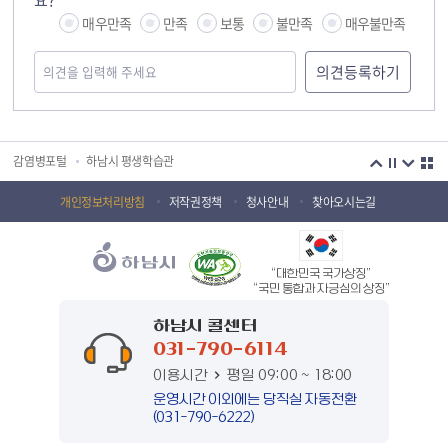
요?
매우만족
만족
보통
불만족
매우불만족
국민안전교육플랫폼
경기도 오늘의 기회
하남시청소년상담복지센터
감염병포털
하남시 평생학습관
하남혁신교육지구
huic 하남도시공사
개인정보처리방침
저작권정책
청사안내
찾아오시는길
하남종합운동장 국민체육센터
하남문화재단 하남역사박물관
“대한민국 국가상징”
하남문화재단
하남시 가족센터
“국민 통합과 자긍심의 상징”
하남시육아종합지원센터
하남시정신건강복지센터
하남시 콜센터
031-790-6114
(재)하남시자원봉사센터
하남시환경교육센터
이용시간
평일 09:00 ~ 18:00
하남시 장애인 무료법률 상담센터
경기도의회 하남상담소
운영시간 이외에는 당직실 자동전환
(031-790-6222)
경기도시장상권진흥원
경기바로