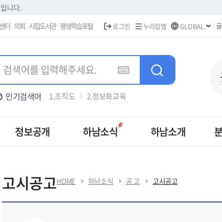
본문 바로가기
집입니다.
센터
의회
시립도서관
평생학습포털
글
로그인
누리집맵
GLOBAL
인기검색어
1.조직도
2.정보화교육
3.주택가격안내
4.차량등록
5.하남신문고
정보공개
하남소식
하남소개
공 고
하남시보
고시공고
HOME
하남소식
공 고
고시공고