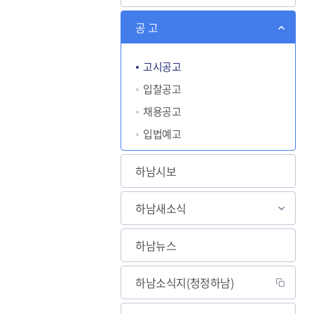
공 고
하남뉴스
고시공고
입찰공고
채용공고
입법예고
하남시보
하남새소식
하남뉴스
하남소식지(청정하남)