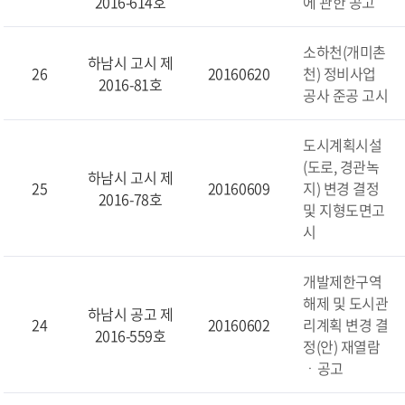
2016-614호
에 관한 공고
소하천(개미촌
하남시 고시 제
26
20160620
천) 정비사업
2016-81호
공사 준공 고시
도시계획시설
(도로, 경관녹
하남시 고시 제
25
20160609
지) 변경 결정
2016-78호
및 지형도면고
시
개발제한구역
해제 및 도시관
하남시 공고 제
24
20160602
리계획 변경 결
2016-559호
정(안) 재열람
ㆍ공고