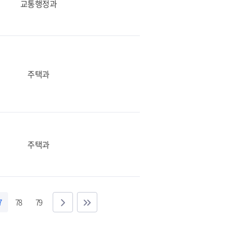
교통행정과
주택과
주택과
7
78
79