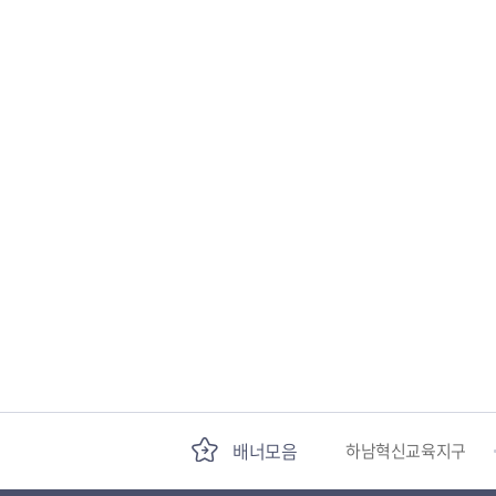
국민안전교육플랫폼
경기도 오늘의 기회
하남혁신교육지구
배너모음
하남문화재단