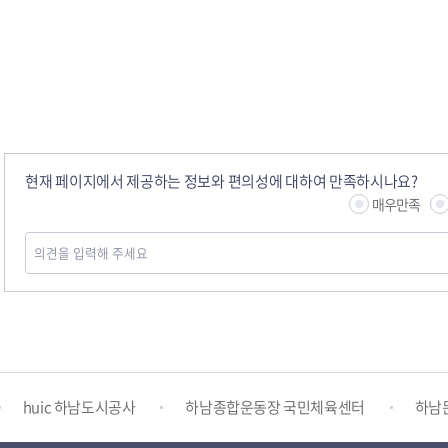
현재 페이지에서 제공하는 정보와 편의성에 대하여 만족하시나요?
매우만족
하남시청소년상담복지센터
감염병포털
하남시 평생학
huic 하남도시공사
하남종합운동장 국민체육센터
하남
하남시 가족센터
하남시육아종합지원센터
하남시정신건강