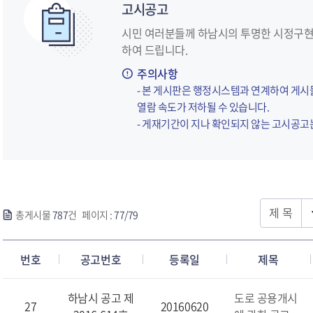
고시공고
시민 여러분들께 하남시의 투명한 시정구현
하여 드립니다.
하남소식지(청정하남)
시정소식 서비스 신청
주의사항
- 본 게시판은 행정시스템과 연계하여 게
열람 속도가 저하될 수 있습니다.
- 게재기간이 지나 확인되지 않는 고시공
총게시물
787
건 페이지 :
77/79
번호
공고번호
등록일
제목
하남시 공고 제
도로 공용개시
27
20160620