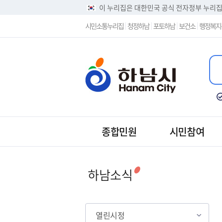
이 누리집은 대한민국 공식 전자정부 누리
시민소통누리집
청정하남
포토하남
보건소
행정복지
종합민원
시민참여
열린시정
하남소식
열린시정