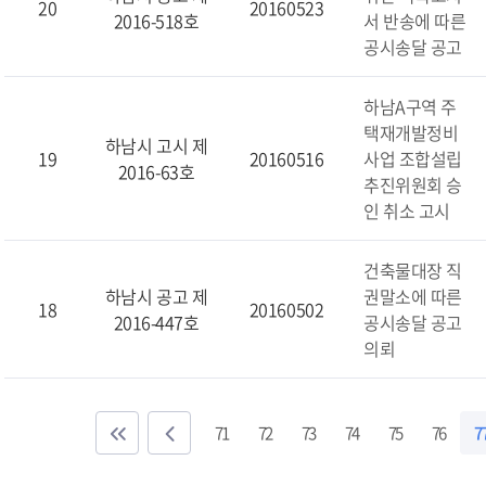
20
20160523
2016-518호
서 반송에 따른
공시송달 공고
하남A구역 주
택재개발정비
하남시 고시 제
19
20160516
사업 조합설립
2016-63호
추진위원회 승
인 취소 고시
건축물대장 직
하남시 공고 제
권말소에 따른
18
20160502
2016-447호
공시송달 공고
의뢰
71
72
73
74
75
76
7