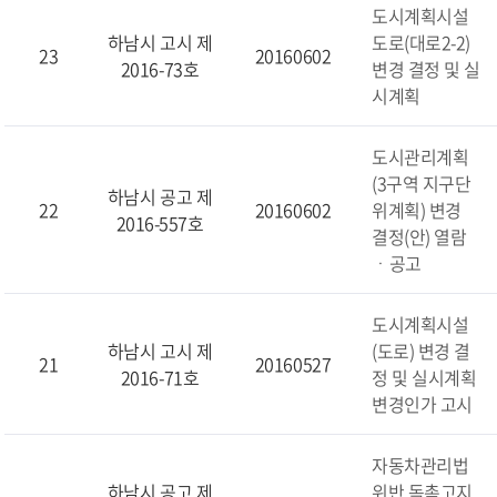
도시계획시설
하남시 고시 제
도로(대로2-2)
23
20160602
2016-73호
변경 결정 및 실
시계획
도시관리계획
(3구역 지구단
하남시 공고 제
22
20160602
위계획) 변경
2016-557호
결정(안) 열람
ㆍ공고
도시계획시설
하남시 고시 제
(도로) 변경 결
21
20160527
2016-71호
정 및 실시계획
변경인가 고시
자동차관리법
하남시 공고 제
위반 독촉고지