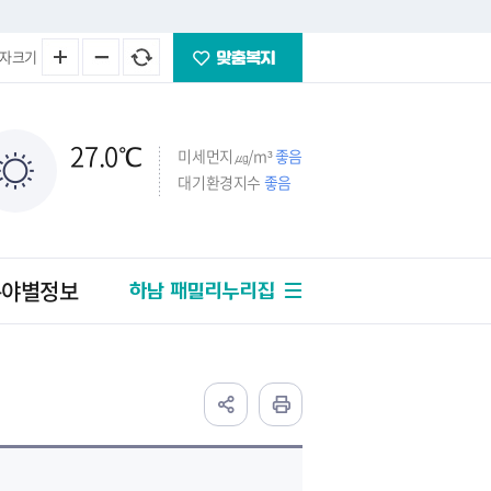
자크기
27.0
℃
미세먼지㎍/m³
좋음
대기환경지수
좋음
분야별정보
하남 패밀리누리집
하남새소식