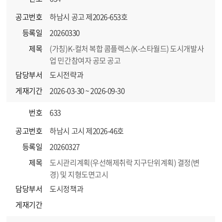
공고번호
하남시 공고 제2026-653호
등록일
20260330
제목
(가칭)K-컬처 복합 콤플렉스(K-스타월드) 도시개발사
업 민간참여자 공모 공고
담당부서
도시전략과
게재기간
2026-03-30 ~ 2026-09-30
번호
633
공고번호
하남시 고시 제2026-46호
등록일
20260327
제목
도시관리계획(우선해제취락 지구단위계획) 결정(변
경) 및 지형도면고시
담당부서
도시정책과
게재기간