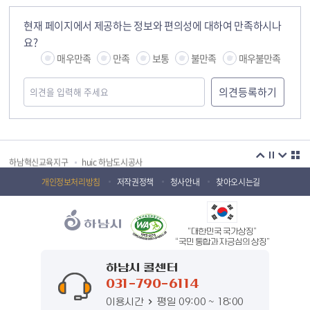
현재 페이지에서 제공하는 정보와 편의성에 대하여 만족하시나
요?
매우만족
만족
보통
불만족
매우불만족
국민안전교육플랫폼
경기도 오늘의 기회
하남시청소년상담복지센터
감염병포털
하남시 평생학습관
하남혁신교육지구
huic 하남도시공사
하남종합운동장 국민체육센터
하남문화재단 하남역사박물관
개인정보처리방침
저작권정책
청사안내
찾아오시는길
하남문화재단
하남시 가족센터
“대한민국 국가상징”
하남시육아종합지원센터
하남시정신건강복지센터
“국민 통합과 자긍심의 상징”
(재)하남시자원봉사센터
하남시환경교육센터
하남시 콜센터
031-790-6114
하남시 장애인 무료법률 상담센터
경기도의회 하남상담소
이용시간
평일 09:00 ~ 18:00