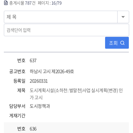
총게시물
787
건 페이지 :
16/79
조회
번호
637
공고번호
하남시 고시 제2026-49호
등록일
20260331
제목
도시계획시설(소하천: 벌말천)사업 실시계획(변경) 인
가 고시
담당부서
도시정책과
게재기간
번호
636