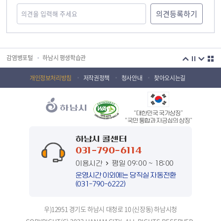
국민안전교육플랫폼
경기도 오늘의 기회
하남시청소년상담복지센터
감염병포털
하남시 평생학습관
하남혁신교육지구
huic 하남도시공사
개인정보처리방침
저작권정책
청사안내
찾아오시는길
하남종합운동장 국민체육센터
하남문화재단 하남역사박물관
“대한민국 국가상징”
하남문화재단
하남시 가족센터
“국민 통합과 자긍심의 상징”
하남시육아종합지원센터
하남시정신건강복지센터
하남시 콜센터
031-790-6114
(재)하남시자원봉사센터
하남시환경교육센터
이용시간
평일 09:00 ~ 18:00
하남시 장애인 무료법률 상담센터
경기도의회 하남상담소
운영시간 이외에는 당직실 자동전환
(031-790-6222)
경기도시장상권진흥원
경기바로
우)12951 경기도 하남시 대청로 10 (신장동) 하남시청
경기데이터드림
경기도 장애인생산품판매시설