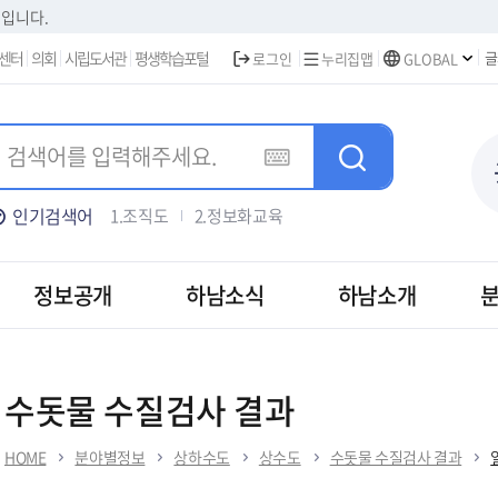
본문 바로가기
집입니다.
센터
의회
시립도서관
평생학습포털
글
로그인
누리집맵
GLOBAL
인기검색어
1.조직도
2.정보화교육
3.주택가격안내
4.차량등록
5.하남신문고
정보공개
하남소식
하남소개
수돗물 수질검사 결과
HOME
분야별정보
상하수도
상수도
수돗물 수질검사 결과
보건
경제/일자리
도시/부동산
건축/