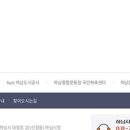
하남시청소년상담복지센터
감염병포털
하남시 평생학
huic 하남도시공사
하남종합운동장 국민체육센터
하남
안내
찾아오시는길
하남시 가족센터
하남시육아종합지원센터
하남시정신건강
터
하남시환경교육센터
하남시 장애인 무료법률 상담센터
하남시
도 하남시 대청로 10 (신장동) 하남시청
031-