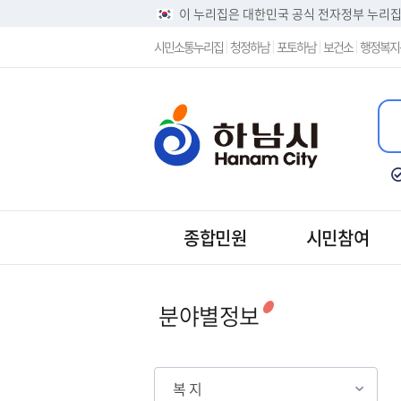
이 누리집은 대한민국 공식 전자정부 누리
시민소통누리집
청정하남
포토하남
보건소
행정복지
종합민원
시민참여
분야별정보
복 지
복 지