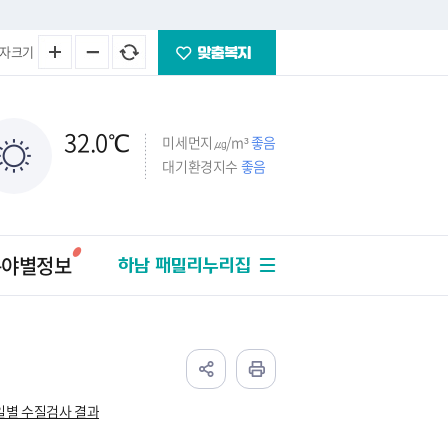
자크기
32.0
℃
미세먼지㎍/m³
좋음
대기환경지수
좋음
분야별정보
하남 패밀리누리집
일별 수질검사 결과
주택
법률/세금
교통/건설