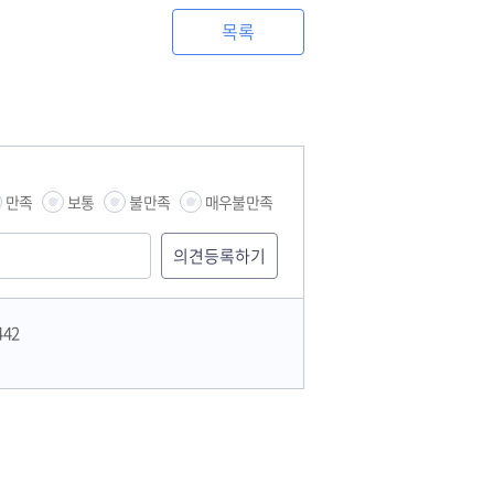
목록
만족
보통
불만족
매우불만족
442