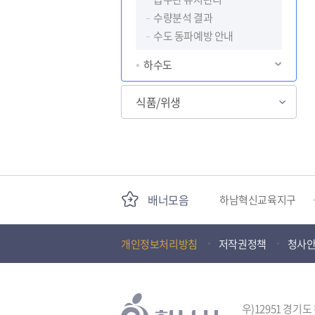
수량분석 결과
수도 동파예방 안내
하수도
식품/위생
국민안전교육플랫폼
경기도 오늘의 기회
배너모음
하남혁신교육지구
개인정보처리방침
저작권정책
청사
하남문화재단
(재)하남시자원봉사센
우)12951 경기