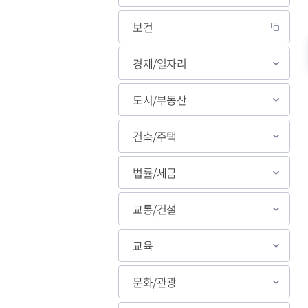
보건
살고싶은 도시
경제/일자리
도약하는 하남
교육
도시/부동산
건축/주택
법률/세금
교통/건설
교육
문화/관광