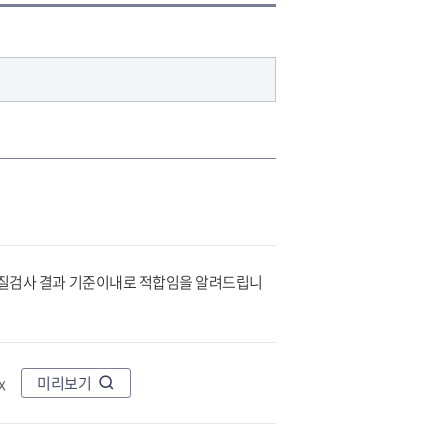
생활
상하수도
식품/위생
일 수질검사 결과 기준이내로 적합임을 알려드립니
x
미리보기