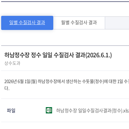
일별 수질검사 결과
월별 수질검사 결과
문화/관광
체육/공원
안전/민방위
환경/
하남정수장 정수 일일 수질검사 결과(2026.6.1.)
상수도과
2026년 6월 1일(월) 하남정수장에서 생산하는 수돗물(정수)에 대한 1
다.
파일
하남정수장 일일수질검사결과(정수).xls