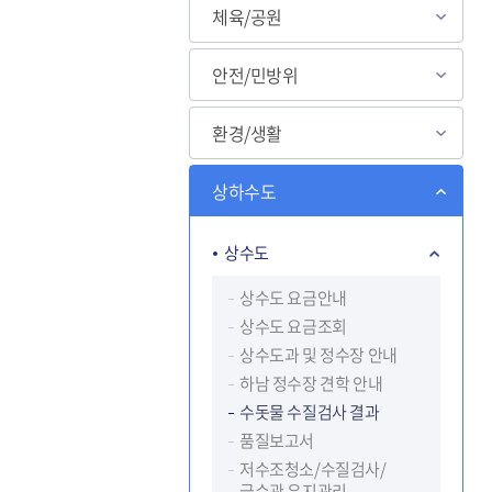
체육/공원
안전/민방위
환경/생활
상하수도
상수도
상수도 요금안내
상수도 요금조회
상수도과 및 정수장 안내
하남 정수장 견학 안내
수돗물 수질검사 결과
품질보고서
저수조청소/수질검사/
급수관 유지관리