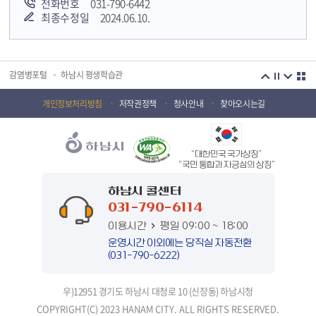
전화번호
031-790-6442
최종수정일
2024.06.10.
국민안전교육플랫폼
경기도 오늘의 기회
하남시청소년상담복지센터
감염병포털
하남시 평생학습관
하남혁신교육지구
huic 하남도시공사
개인정보처리방침
저작권정책
청사안내
찾아오시는길
하남종합운동장 국민체육센터
하남문화재단 하남역사박물관
“대한민국 국가상징”
하남문화재단
하남시 가족센터
“국민 통합과 자긍심의 상징”
하남시육아종합지원센터
하남시정신건강복지센터
하남시 콜센터
031-790-6114
(재)하남시자원봉사센터
하남시환경교육센터
이용시간
평일 09:00 ~ 18:00
하남시 장애인 무료법률 상담센터
경기도의회 하남상담소
운영시간 이외에는 당직실 자동전환
(031-790-6222)
경기도시장상권진흥원
경기바로
우)12951 경기도 하남시 대청로 10 (신장동) 하남시청
경기데이터드림
경기도 장애인생산품판매시설
COPYRIGHT(C) 2023 HANAM CITY. ALL RIGHTS RESERVED.