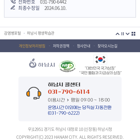
전화번호
031-790-6442
최종수정일
2024.06.10.
국민안전교육플랫폼
경기도 오늘의 기회
하남시청소년상담복지센터
감염병포털
하남시 평생학습관
하남혁신교육지구
huic 하남도시공사
개인정보처리방침
저작권정책
청사안내
찾아오시는길
하남종합운동장 국민체육센터
하남문화재단 하남역사박물관
“대한민국 국가상징”
하남문화재단
하남시 가족센터
“국민 통합과 자긍심의 상징”
하남시육아종합지원센터
하남시정신건강복지센터
하남시 콜센터
031-790-6114
(재)하남시자원봉사센터
하남시환경교육센터
이용시간
평일 09:00 ~ 18:00
하남시 장애인 무료법률 상담센터
경기도의회 하남상담소
운영시간 이외에는 당직실 자동전환
(031-790-6222)
경기도시장상권진흥원
경기바로
우)12951 경기도 하남시 대청로 10 (신장동) 하남시청
경기데이터드림
경기도 장애인생산품판매시설
COPYRIGHT(C) 2023 HANAM CITY. ALL RIGHTS RESERVED.