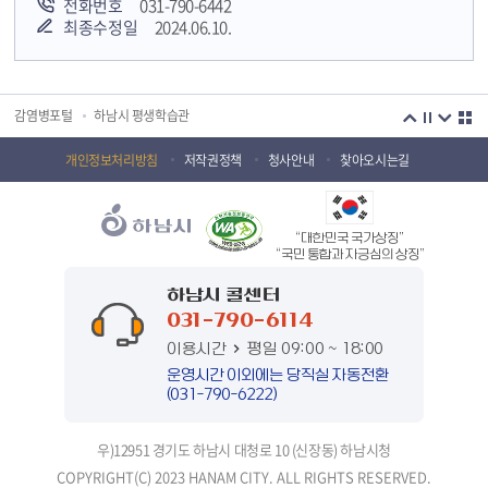
전화번호
031-790-6442
최종수정일
2024.06.10.
국민안전교육플랫폼
경기도 오늘의 기회
하남시청소년상담복지센터
감염병포털
하남시 평생학습관
하남혁신교육지구
huic 하남도시공사
개인정보처리방침
저작권정책
청사안내
찾아오시는길
하남종합운동장 국민체육센터
하남문화재단 하남역사박물관
“대한민국 국가상징”
하남문화재단
하남시 가족센터
“국민 통합과 자긍심의 상징”
하남시육아종합지원센터
하남시정신건강복지센터
하남시 콜센터
031-790-6114
(재)하남시자원봉사센터
하남시환경교육센터
이용시간
평일 09:00 ~ 18:00
하남시 장애인 무료법률 상담센터
경기도의회 하남상담소
운영시간 이외에는 당직실 자동전환
(031-790-6222)
경기도시장상권진흥원
경기바로
우)12951 경기도 하남시 대청로 10 (신장동) 하남시청
경기데이터드림
경기도 장애인생산품판매시설
COPYRIGHT(C) 2023 HANAM CITY. ALL RIGHTS RESERVED.