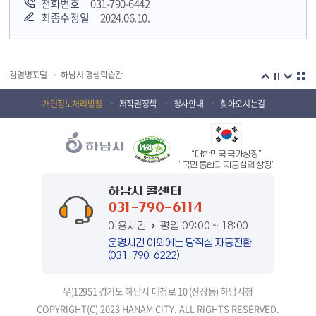
전화번호
031-790-6442
최종수정일
2024.06.10.
국민안전교육플랫폼
경기도 오늘의 기회
하남시청소년상담복지센터
감염병포털
하남시 평생학습관
하남혁신교육지구
huic 하남도시공사
개인정보처리방침
저작권정책
청사안내
찾아오시는길
하남종합운동장 국민체육센터
하남문화재단 하남역사박물관
“대한민국 국가상징”
하남문화재단
하남시 가족센터
“국민 통합과 자긍심의 상징”
하남시육아종합지원센터
하남시정신건강복지센터
하남시 콜센터
031-790-6114
(재)하남시자원봉사센터
하남시환경교육센터
이용시간
평일 09:00 ~ 18:00
하남시 장애인 무료법률 상담센터
경기도의회 하남상담소
운영시간 이외에는 당직실 자동전환
(031-790-6222)
경기도시장상권진흥원
경기바로
우)12951 경기도 하남시 대청로 10 (신장동) 하남시청
경기데이터드림
경기도 장애인생산품판매시설
COPYRIGHT(C) 2023 HANAM CITY. ALL RIGHTS RESERVED.