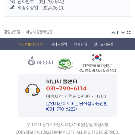
전화번호
031-790-6442
최종수정일
2024.06.10.
국민안전교육플랫폼
경기도 오늘의 기회
하남시청소년상담복지센터
감염병포털
하남시 평생학습관
하남혁신교육지구
huic 하남도시공사
개인정보처리방침
저작권정책
청사안내
찾아오시는길
하남종합운동장 국민체육센터
하남문화재단 하남역사박물관
“대한민국 국가상징”
하남문화재단
하남시 가족센터
“국민 통합과 자긍심의 상징”
하남시육아종합지원센터
하남시정신건강복지센터
하남시 콜센터
031-790-6114
(재)하남시자원봉사센터
하남시환경교육센터
이용시간
평일 09:00 ~ 18:00
하남시 장애인 무료법률 상담센터
경기도의회 하남상담소
운영시간 이외에는 당직실 자동전환
(031-790-6222)
경기도시장상권진흥원
경기바로
우)12951 경기도 하남시 대청로 10 (신장동) 하남시청
경기데이터드림
경기도 장애인생산품판매시설
COPYRIGHT(C) 2023 HANAM CITY. ALL RIGHTS RESERVED.