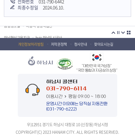
전화번호
031-790-6442
최종수정일
2024.06.10.
경기도 오늘의 기회
하남시청소년상담복지센터
감염병포털
하남시 평생학습관
하남혁신교육지구
huic 하남도시공사
개인정보처리방침
저작권정책
청사안내
찾아오시는길
하남종합운동장 국민체육센터
하남문화재단 하남역사박물관
하남문화재단
하남시 가족센터
“대한민국 국가상징”
하남시육아종합지원센터
하남시정신건강복지센터
“국민 통합과 자긍심의 상징”
(재)하남시자원봉사센터
하남시환경교육센터
하남시 콜센터
031-790-6114
하남시 장애인 무료법률 상담센터
경기도의회 하남상담소
이용시간
평일 09:00 ~ 18:00
운영시간 이외에는 당직실 자동전환
경기도시장상권진흥원
경기바로
(031-790-6222)
경기데이터드림
경기도 장애인생산품판매시설
우)12951 경기도 하남시 대청로 10 (신장동) 하남시청
경기도남한산성세계유산센터
정부입법지원센터
COPYRIGHT(C) 2023 HANAM CITY. ALL RIGHTS RESERVED.