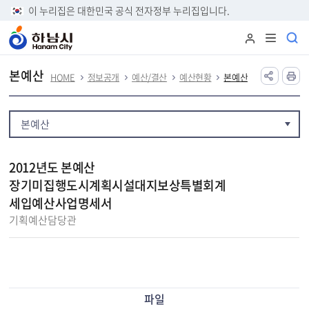
본문 바로가기
이 누리집은 대한민국 공식 전자정부 누리집입니다.
본예산
HOME
정보공개
예산/결산
예산현황
본예산
본예산
2012년도 본예산
장기미집행도시계획시설대지보상특별회계
세입예산사업명세서
기획예산담당관
파일