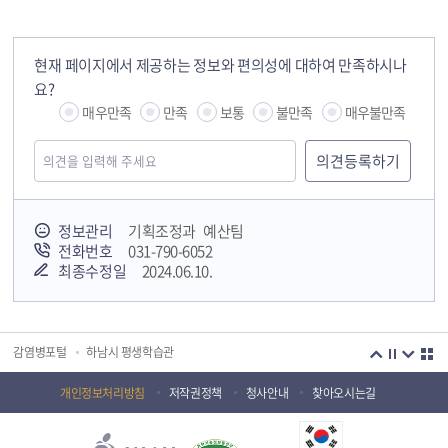
현재 페이지에서 제공하는 정보와 편의성에 대하여 만족하시나
요?
매우만족
만족
보통
불만족
매우불만족
정보관리
기획조정과 예산팀
전화번호
031-790-6052
최종수정일
2024.06.10.
국민안전교육플랫폼
경기도 오늘의 기회
하남시청소년상담복지센터
감염병포털
하남시 평생학습관
하남혁신교육지구
huic 하남도시공사
개인정보처리방침
저작권정책
청사안내
찾아오시는길
하남종합운동장 국민체육센터
하남문화재단 하남역사박물관