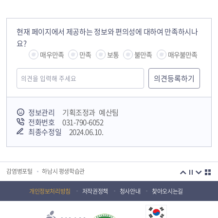
현재 페이지에서 제공하는 정보와 편의성에 대하여 만족하시나
요?
매우만족
만족
보통
불만족
매우불만족
정보관리
기획조정과 예산팀
전화번호
031-790-6052
최종수정일
2024.06.10.
국민안전교육플랫폼
경기도 오늘의 기회
하남시청소년상담복지센터
감염병포털
하남시 평생학습관
하남혁신교육지구
huic 하남도시공사
개인정보처리방침
저작권정책
청사안내
찾아오시는길
하남종합운동장 국민체육센터
하남문화재단 하남역사박물관