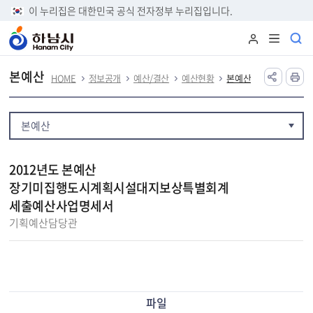
본문 바로가기
이 누리집은 대한민국 공식 전자정부 누리집입니다.
본예산
HOME
정보공개
예산/결산
예산현황
본예산
본예산
2012년도 본예산
장기미집행도시계획시설대지보상특별회계
세출예산사업명세서
기획예산담당관
파일