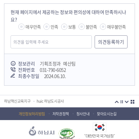
현재 페이지에서 제공하는 정보와 편의성에 대하여 만족하시나
요?
매우만족
만족
보통
불만족
매우불만족
정보관리
기획조정과 예산팀
국민안전교육플랫폼
전화번호
031-790-6052
최종수정일
2024.06.10.
경기도 오늘의 기회
하남시청소년상담복지센터
감염병포털
하남시 평생학습관
하남혁신교육지구
huic 하남도시공사
하남종합운동장 국민체육센터
하남문화재단 하남역사박물관
개인정보처리방침
저작권정책
청사안내
찾아오시는길
하남문화재단
하남시 가족센터
“대한민국 국가상징”
하남시육아종합지원센터
하남시정신건강복지센터