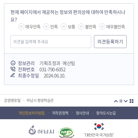
현재 페이지에서 제공하는 정보와 편의성에 대하여 만족하시나
요?
매우만족
만족
보통
불만족
매우불만족
정보관리
기획조정과 예산팀
전화번호
031-790-6052
최종수정일
2024.06.10.
국민안전교육플랫폼
경기도 오늘의 기회
하남시청소년상담복지센터
감염병포털
하남시 평생학습관
하남혁신교육지구
huic 하남도시공사
개인정보처리방침
저작권정책
청사안내
찾아오시는길
하남종합운동장 국민체육센터
하남문화재단 하남역사박물관
“대한민국 국가상징”
하남문화재단
하남시 가족센터