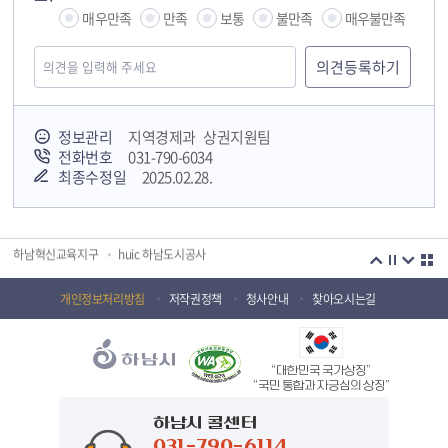
매우만족
만족
보통
불만족
매우불만족
국민안전교육플랫폼
정보관리
지역경제과 상권지원팀
전화번호
031-790-6034
경기도 오늘의 기회
하남시청소년상담복지센터
최종수정일
2025.02.28.
감염병포털
하남시 평생학습관
하남혁신교육지구
huic 하남도시공사
하남종합운동장 국민체육센터
하남문화재단 하남역사박물관
개인정보처리방침
저작권정책
청사안내
찾아오시는길
하남문화재단
하남시 가족센터
하남시육아종합지원센터
하남시정신건강복지센터
“대한민국 국가상징”
“국민 통합과 자긍심의 상징”
(재)하남시자원봉사센터
하남시환경교육센터
하남시 콜센터
하남시 장애인 무료법률 상담센터
경기도의회 하남상담소
031-790-6114