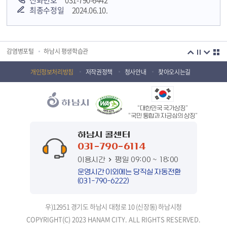
전화번호
031-790-6442
최종수정일
2024.06.10.
국민안전교육플랫폼
경기도 오늘의 기회
하남시청소년상담복지센터
감염병포털
하남시 평생학습관
하남혁신교육지구
huic 하남도시공사
개인정보처리방침
저작권정책
청사안내
찾아오시는길
하남종합운동장 국민체육센터
하남문화재단 하남역사박물관
“대한민국 국가상징”
하남문화재단
하남시 가족센터
“국민 통합과 자긍심의 상징”
하남시육아종합지원센터
하남시정신건강복지센터
하남시 콜센터
031-790-6114
(재)하남시자원봉사센터
하남시환경교육센터
이용시간
평일 09:00 ~ 18:00
하남시 장애인 무료법률 상담센터
경기도의회 하남상담소
운영시간 이외에는 당직실 자동전환
(031-790-6222)
경기도시장상권진흥원
경기바로
우)12951 경기도 하남시 대청로 10 (신장동) 하남시청
경기데이터드림
경기도 장애인생산품판매시설
COPYRIGHT(C) 2023 HANAM CITY. ALL RIGHTS RESERVED.