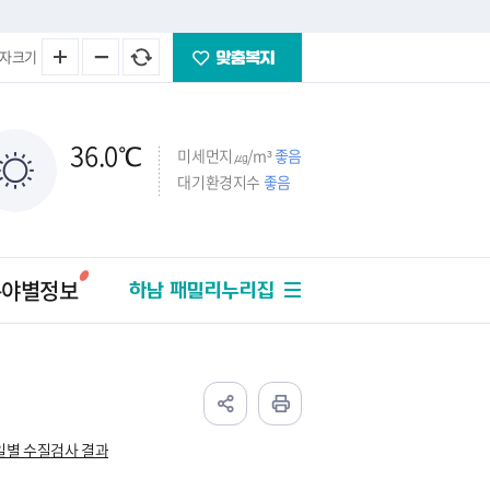
자크기
36.0
℃
미세먼지㎍/m³
좋음
대기환경지수
좋음
분야별정보
하남 패밀리누리집
일별 수질검사 결과
주택
법률/세금
교통/건설