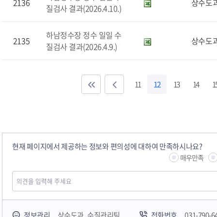
2136
상수도
질검사 결과(2026.4.10.)
하남정수장 정수 일일 수
2135
상수도
질검사 결과(2026.4.9.)
11
12
13
14
1
현재 페이지에서 제공하는 정보와 편의성에 대하여 만족하시나요?
매우만족
하남시청소년상담복지센터
감염병포털
하남시 평생학
정보관리
상수도과 수질관리팀
전화번호
031-790-6