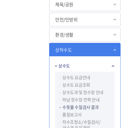
체육/공원
안전/민방위
환경/생활
상하수도
상수도
상수도 요금안내
상수도 요금조회
상수도과 및 정수장 안내
하남 정수장 견학 안내
수돗물 수질검사 결과
품질보고서
저수조청소/수질검사/
급수관 유지관리