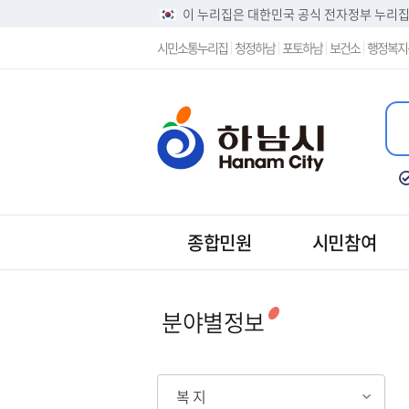
이 누리집은 대한민국 공식 전자정부 누리
시민소통누리집
청정하남
포토하남
보건소
행정복지
종합민원
시민참여
분야별정보
복 지
복 지