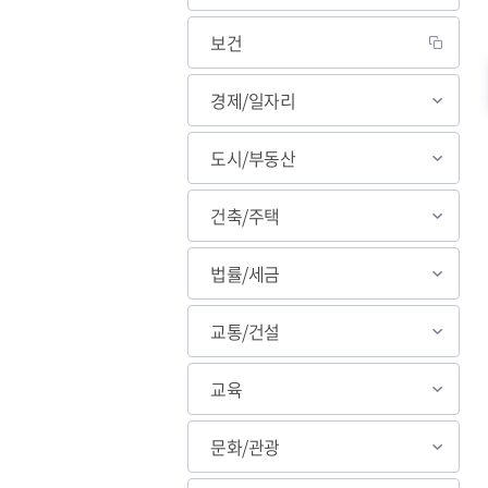
보건
살고싶은 도시
경제/일자리
도약하는 하남
교육
도시/부동산
건축/주택
법률/세금
교통/건설
교육
문화/관광