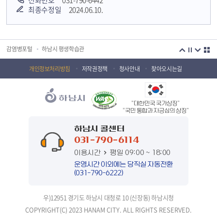
전화번호
031-790-6442
최종수정일
2024.06.10.
국민안전교육플랫폼
경기도 오늘의 기회
하남시청소년상담복지센터
감염병포털
하남시 평생학습관
하남혁신교육지구
huic 하남도시공사
개인정보처리방침
저작권정책
청사안내
찾아오시는길
하남종합운동장 국민체육센터
하남문화재단 하남역사박물관
“대한민국 국가상징”
하남문화재단
하남시 가족센터
“국민 통합과 자긍심의 상징”
하남시육아종합지원센터
하남시정신건강복지센터
하남시 콜센터
031-790-6114
(재)하남시자원봉사센터
하남시환경교육센터
이용시간
평일 09:00 ~ 18:00
하남시 장애인 무료법률 상담센터
경기도의회 하남상담소
운영시간 이외에는 당직실 자동전환
(031-790-6222)
경기도시장상권진흥원
경기바로
우)12951 경기도 하남시 대청로 10 (신장동) 하남시청
경기데이터드림
경기도 장애인생산품판매시설
COPYRIGHT(C) 2023 HANAM CITY. ALL RIGHTS RESERVED.