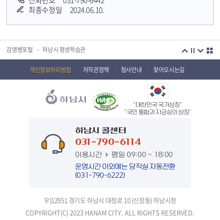
전화번호
031-790-6442
최종수정일
2024.06.10.
경기도 오늘의 기회
하남시청소년상담복지센터
감염병포털
하남시 평생학습관
하남혁신교육지구
huic 하남도시공사
개인정보처리방침
저작권정책
청사안내
찾아오시는길
하남종합운동장 국민체육센터
하남문화재단 하남역사박물관
하남문화재단
하남시 가족센터
“대한민국 국가상징”
하남시육아종합지원센터
하남시정신건강복지센터
“국민 통합과 자긍심의 상징”
하남시 콜센터
(재)하남시자원봉사센터
하남시환경교육센터
031-790-6114
하남시 장애인 무료법률 상담센터
경기도의회 하남상담소
이용시간
평일 09:00 ~ 18:00
운영시간 이외에는 당직실 자동전환
경기도시장상권진흥원
경기바로
(031-790-6222)
경기데이터드림
경기도 장애인생산품판매시설
우)12951 경기도 하남시 대청로 10 (신장동) 하남시청
경기도남한산성세계유산센터
정부입법지원센터
COPYRIGHT(C) 2023 HANAM CITY. ALL RIGHTS RESERVED.