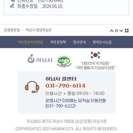
전화번호
031-790-6442
최종수정일
2024.06.10.
경기도 오늘의 기회
하남시청소년상담복지센터
감염병포털
하남시 평생학습관
하남혁신교육지구
huic 하남도시공사
개인정보처리방침
저작권정책
청사안내
찾아오시는길
하남종합운동장 국민체육센터
하남문화재단 하남역사박물관
하남문화재단
하남시 가족센터
“대한민국 국가상징”
하남시육아종합지원센터
하남시정신건강복지센터
“국민 통합과 자긍심의 상징”
하남시 콜센터
(재)하남시자원봉사센터
하남시환경교육센터
031-790-6114
하남시 장애인 무료법률 상담센터
경기도의회 하남상담소
이용시간
평일 09:00 ~ 18:00
운영시간 이외에는 당직실 자동전환
경기도시장상권진흥원
경기바로
(031-790-6222)
경기데이터드림
경기도 장애인생산품판매시설
우)12951 경기도 하남시 대청로 10 (신장동) 하남시청
경기도남한산성세계유산센터
정부입법지원센터
COPYRIGHT(C) 2023 HANAM CITY. ALL RIGHTS RESERVED.