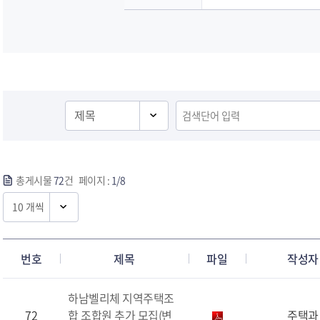
총게시물
72
건 페이지 :
1/8
번호
제목
파일
작성자
하남벨리체 지역주택조
72
합 조합원 추가 모집(변
주택과