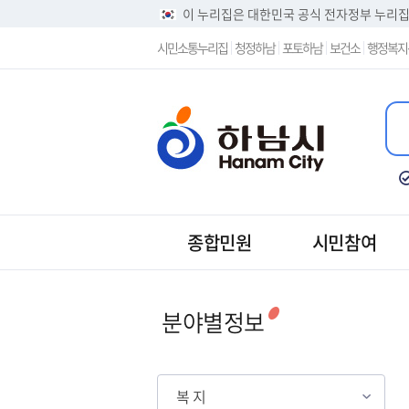
이 누리집은 대한민국 공식 전자정부 누리
시민소통누리집
청정하남
포토하남
보건소
행정복지
종합민원
시민참여
분야별정보
복 지
복 지