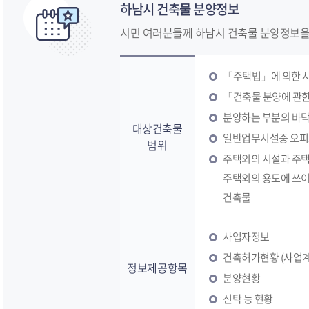
하남시 건축물 분양정보
시민 여러분들께 하남시 건축물 분양정보을
「주택법」에 의한 
문화/관광
체육/공원
안전/민방위
환경/
「건축물 분양에 관
분양하는 부분의 바닥
대상건축물
일반업무시설중 오피
범위
주택외의 시설과 주택
주택외의 용도에 쓰이
건축물
사업자정보
건축허가현황 (사업
정보제공항목
분양현황
신탁 등 현황