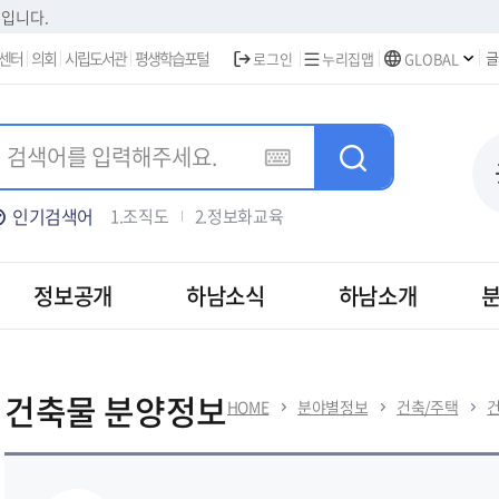
본문 바로가기
집입니다.
센터
의회
시립도서관
평생학습포털
글
로그인
누리집맵
GLOBAL
인기검색어
1.조직도
2.정보화교육
3.주택가격안내
4.차량등록
5.하남신문고
정보공개
하남소식
하남소개
건축물 분양정보
HOME
분야별정보
건축/주택
건
보건
경제/일자리
도시/부동산
건축/