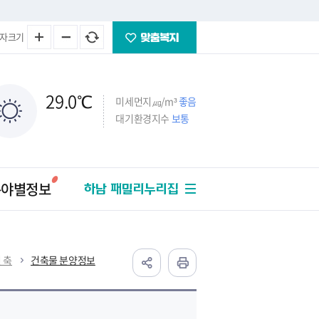
자크기
29.0
℃
미세먼지㎍/m³
좋음
대기환경지수
보통
분야별정보
하남 패밀리누리집
 축
건축물 분양정보
주택
법률/세금
교통/건설