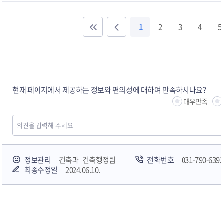
1
2
3
4
5
현재 페이지에서 제공하는 정보와 편의성에 대하여 만족하시나요?
매우만족
정보관리
건축과 건축행정팀
전화번호
031-790-639
최종수정일
2024.06.10.
하남시청소년상담복지센터
감염병포털
하남시 평생학
huic 하남도시공사
하남종합운동장 국민체육센터
하남