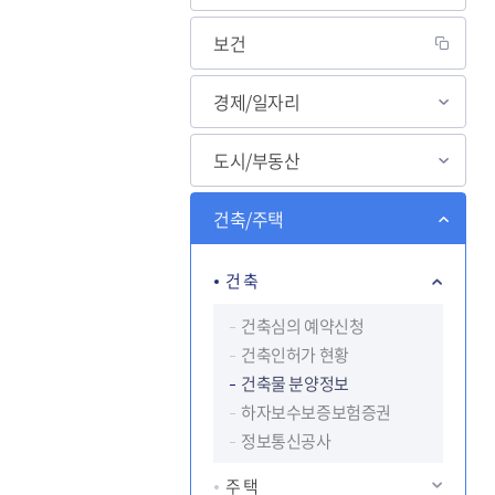
보건
살고싶은 도시
경제/일자리
도약하는 하남
교육
도시/부동산
건축/주택
건 축
건축심의 예약신청
건축인허가 현황
건축물 분양정보
하자보수보증보험증권
정보통신공사
주 택