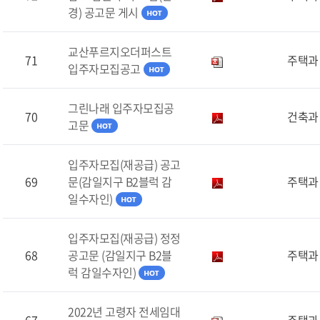
경) 공고문 게시
교산푸르지오더퍼스트
71
주택과
입주자모집공고
그린나래 입주자모집공
70
건축과
고문
입주자모집(재공급) 공고
69
문(감일지구 B2블럭 감
주택과
일수자인)
입주자모집(재공급) 정정
68
공고문 (감일지구 B2블
주택과
럭 감일수자인)
2022년 고령자 전세임대