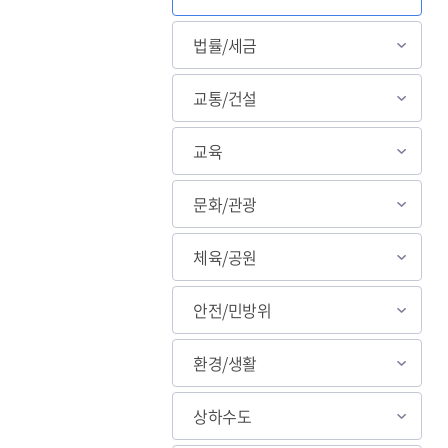
법률/세금
교통/건설
교육
문화/관광
체육/공원
안전/민방위
환경/생활
상하수도