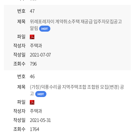
번호
47
제목
위례포레자이 계약취소주택 재공급 입주자모집공고
알림
파일
작성자
주택과
작성일
2021-07-07
조회수
796
번호
46
제목
(가칭)덕풍수리골 지역주택조합 조합원 모집(변경) 공
고
파일
작성자
주택과
작성일
2021-05-31
조회수
1764