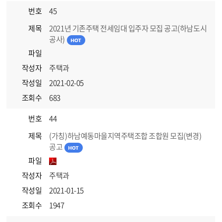
번호
45
제목
2021년 기존주택 전세임대 입주자 모집 공고(하남도시
공사)
파일
작성자
주택과
작성일
2021-02-05
조회수
683
번호
44
제목
(가칭)하남예동마을지역주택조합 조합원 모집(변경)
공고
파일
작성자
주택과
작성일
2021-01-15
조회수
1947