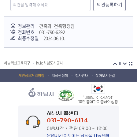
정보관리
건축과 건축행정팀
국민안전교육플랫폼
전화번호
031-790-6392
최종수정일
2024.06.10.
경기도 오늘의 기회
하남시청소년상담복지센터
감염병포털
하남시 평생학습관
하남혁신교육지구
huic 하남도시공사
하남종합운동장 국민체육센터
하남문화재단 하남역사박물관
개인정보처리방침
저작권정책
청사안내
찾아오시는길
하남문화재단
하남시 가족센터
“대한민국 국가상징”
하남시육아종합지원센터
하남시정신건강복지센터
“국민 통합과 자긍심의 상징”
(재)하남시자원봉사센터
하남시환경교육센터
하남시 콜센터
031-790-6114
하남시 장애인 무료법률 상담센터
경기도의회 하남상담소
이용시간
평일 09:00 ~ 18:00
경기도시장상권진흥원
경기바로
운영시간 이외에는 당직실 자동전환