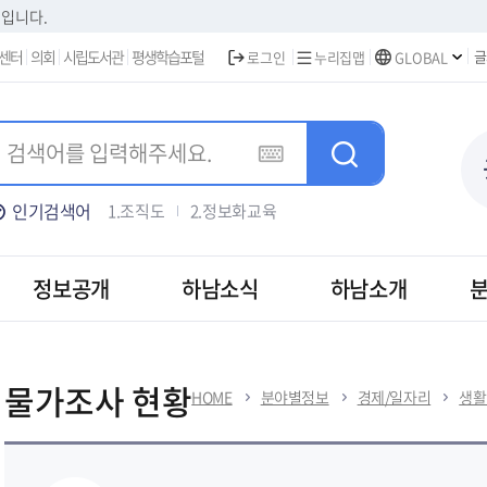
본문 바로가기
집입니다.
센터
의회
시립도서관
평생학습포털
글
로그인
누리집맵
GLOBAL
인기검색어
1.조직도
2.정보화교육
3.주택가격안내
4.차량등록
5.하남신문고
정보공개
하남소식
하남소개
물가조사 현황
HOME
분야별정보
경제/일자리
생활
보건
경제/일자리
도시/부동산
건축/