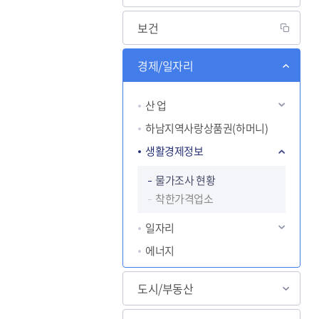
보건
살고싶은 도시
경제/일자리
도약하는 하남
교육
산 업
하남지역사랑상품권(하머니)
생활경제정보
물가조사 현황
착한가격업소
일자리
에너지
도시/부동산