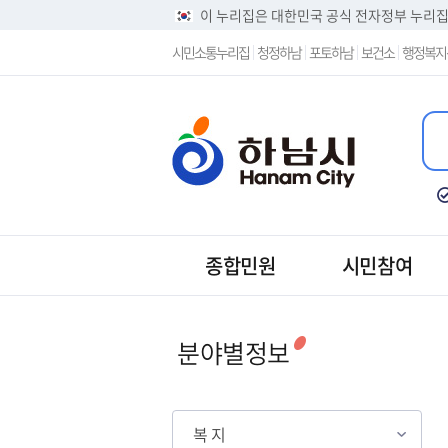
이 누리집은 대한민국 공식 전자정부 누리
시민소통누리집
청정하남
포토하남
보건소
행정복지
종합민원
시민참여
분야별정보
복 지
복 지