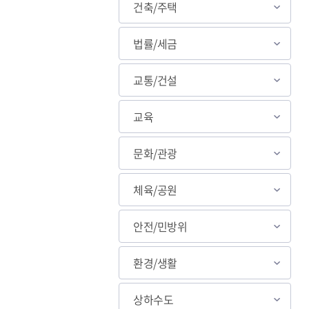
건축/주택
법률/세금
교통/건설
교육
문화/관광
체육/공원
안전/민방위
환경/생활
상하수도