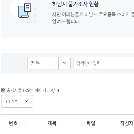
하남시 물가조사 현황
시민 여러분들께 하남시 주요품목 소비자 물
알려 드립니다.
문화/관광
체육/공원
안전/민방위
환경/
총게시물
135
건 페이지 :
14/14
번호
제목
파일
작성자