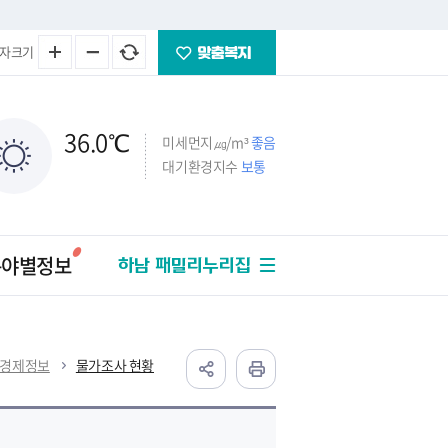
자크기
36.0
℃
미세먼지㎍/m³
좋음
대기환경지수
보통
분야별정보
하남 패밀리누리집
경제정보
물가조사 현황
주택
법률/세금
교통/건설