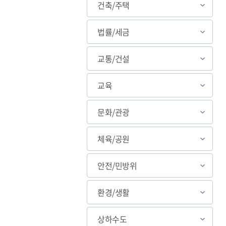
건축/주택
법률/세금
교통/건설
교육
문화/관광
체육/공원
안전/민방위
환경/생활
상하수도