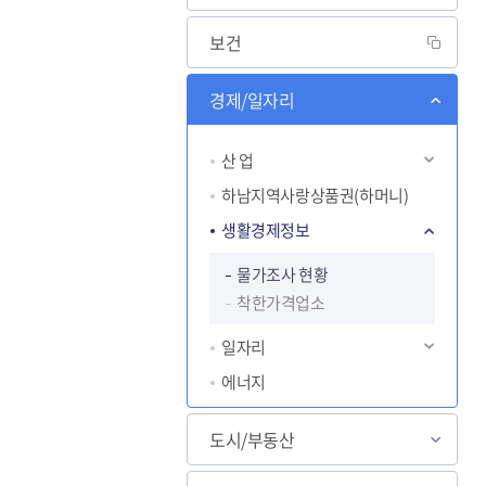
보건
살고싶은 도시
경제/일자리
도약하는 하남
교육
산 업
하남지역사랑상품권(하머니)
생활경제정보
물가조사 현황
착한가격업소
일자리
에너지
도시/부동산