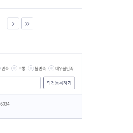
만족
보통
불만족
매우불만족
-6034
습관
문화재단 하남역사박물관