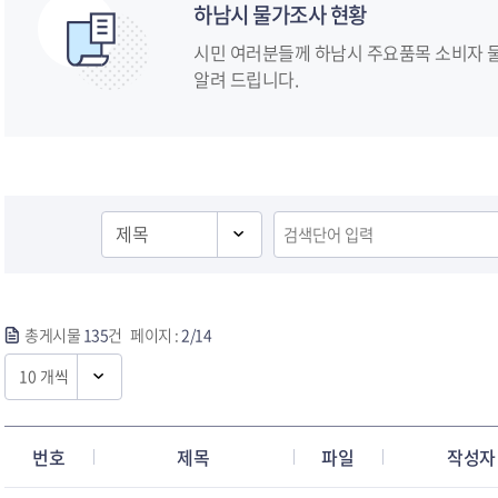
하남시 물가조사 현황
시민 여러분들께 하남시 주요품목 소비자 물
알려 드립니다.
문화/관광
체육/공원
안전/민방위
환경/
총게시물
135
건 페이지 :
2/14
번호
제목
파일
작성자