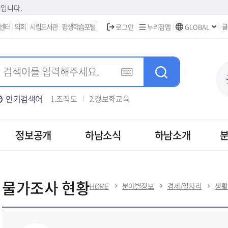
본문 바로가기
집입니다.
센터
의회
시립도서관
평생학습포털
글
로그인
누리집맵
GLOBAL
인기검색어
1.조직도
2.정보화교육
3.주택가격안내
4.차량등록
5.하남신문고
정보공개
하남소식
하남소개
물가조사 현황
HOME
분야별정보
경제/일자리
생활
보건
경제/일자리
도시/부동산
건축/