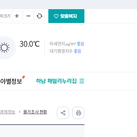
자크기
30.0
℃
미세먼지㎍/m³
좋음
대기환경지수
좋음
분야별정보
하남 패밀리누리집
경제정보
물가조사 현황
주택
법률/세금
교통/건설