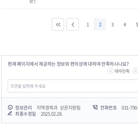
준)
1
2
3
4
5
현재 페이지에서 제공하는 정보와 편의성에 대하여 만족하시나요?
매우만족
정보관리
지역경제과 상권지원팀
전화번호
031-790
최종수정일
2025.02.28.
하남시청소년상담복지센터
감염병포털
하남시 평생학
huic 하남도시공사
하남종합운동장 국민체육센터
하남