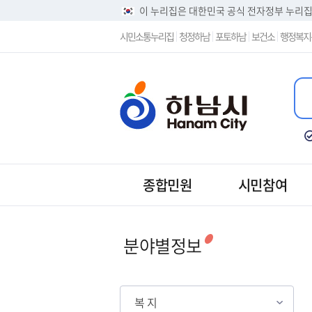
이 누리집은 대한민국 공식 전자정부 누리
시민소통누리집
청정하남
포토하남
보건소
행정복지
종합민원
시민참여
분야별정보
복 지
복 지