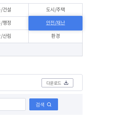
민원편람/서식
/건설
도시/주택
/행정
안전/재난
/산림
환경
민원편의제도
다운로드
검색