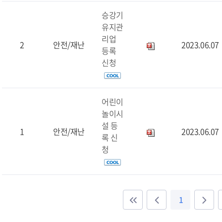
승강기
유지관
리업
2
안전/재난
2023.06.07
등록
신청
어린이
놀이시
설 등
1
안전/재난
2023.06.07
록 신
청
1