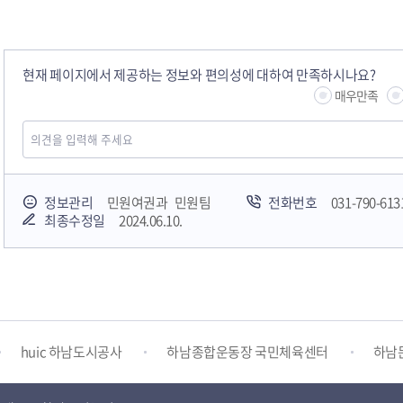
현재 페이지에서 제공하는 정보와 편의성에 대하여 만족하시나요?
매우만족
정보관리
민원여권과 민원팀
전화번호
031-790-613
최종수정일
2024.06.10.
하남시청소년상담복지센터
감염병포털
하남시 평생학
huic 하남도시공사
하남종합운동장 국민체육센터
하남
하남시 가족센터
하남시육아종합지원센터
하남시정신건강