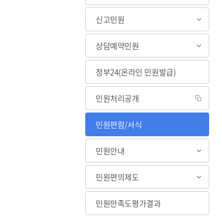
신고민원
상담예약민원
정부24(온라인 민원발급)
민원처리공개
민원편람/서식
민원안내
민원편의제도
민원만족도평가결과