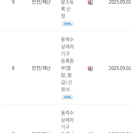
9
안전/재난
말소등
2025.09.01
록 신
청
동력수
상레저
기구
등록원
8
안전/재난
부(열
2025.09.01
람, 발
급) 신
청서
동력수
상레저
기구