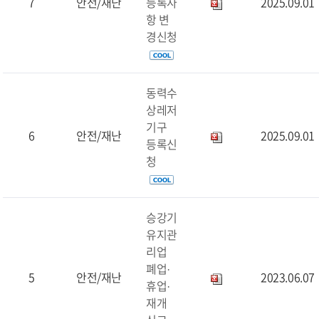
7
안전/재난
등록사
2025.09.01
항 변
경신청
동력수
상레저
기구
6
안전/재난
2025.09.01
등록신
청
승강기
유지관
리업
폐업·
5
안전/재난
2023.06.07
휴업·
재개