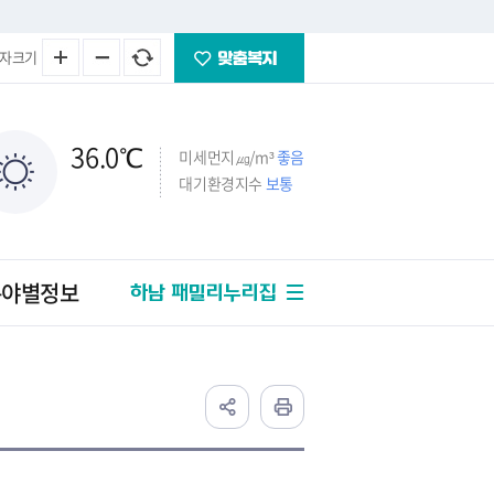
자크기
36.0
℃
미세먼지㎍/m³
좋음
대기환경지수
보통
분야별정보
하남 패밀리누리집
정부24(온라인
민원발급)
민원처리공개