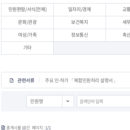
민원편람/서식(전체)
일자리/경제
교통
문화/관광
보건복지
세무
여성/가족
정보통신
축산
기타
민원안내
관련서류
주요 인·허가 「복합민원처리 설명서」
총게시물
10
건 페이지 :
1/1