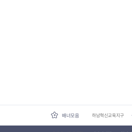
국민안전교육플랫폼
경기도 오늘의 기회
하남혁신교육지구
배너모음
하남문화재단