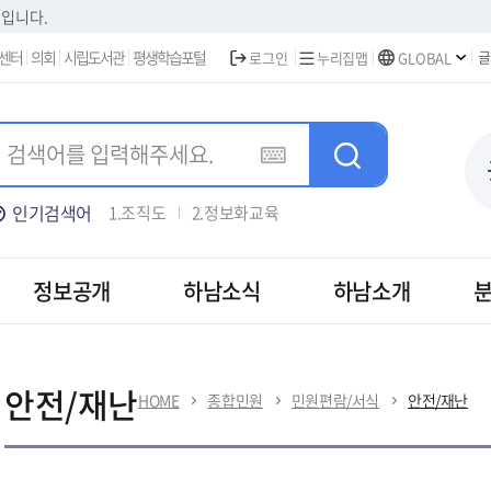
본문 바로가기
집입니다.
센터
의회
시립도서관
평생학습포털
글
로그인
누리집맵
GLOBAL
인기검색어
1.조직도
2.정보화교육
3.주택가격안내
4.차량등록
5.하남신문고
정보공개
하남소식
하남소개
신고민원
상담예약민원
안전/재난
HOME
종합민원
민원편람/서식
안전/재난