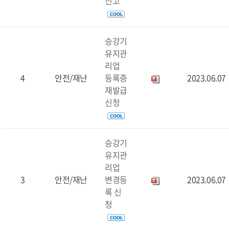
신고
승강기
유지관
리업
4
안전/재난
등록증
2023.06.07
재발급
신청
승강기
유지관
리업
3
안전/재난
변경등
2023.06.07
록 신
청