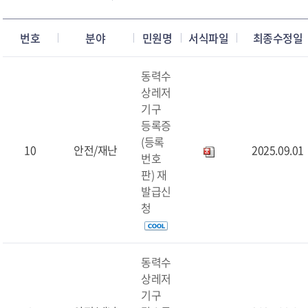
번호
분야
민원명
서식파일
최종수정일
동력수
상레저
기구
등록증
(등록
10
안전/재난
2025.09.01
번호
판) 재
발급신
청
동력수
상레저
기구