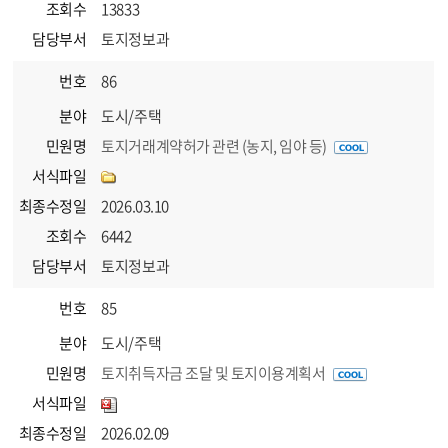
조회수
13833
담당부서
토지정보과
번호
86
분야
도시/주택
민원명
토지거래계약허가 관련 (농지, 임야 등)
서식파일
최종수정일
2026.03.10
조회수
6442
담당부서
토지정보과
번호
85
분야
도시/주택
민원명
토지취득자금 조달 및 토지이용계획서
서식파일
최종수정일
2026.02.09