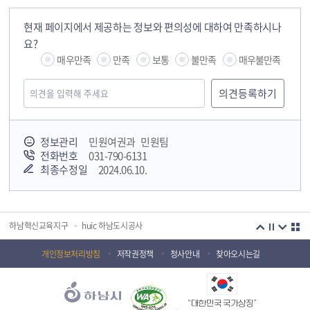
현재 페이지에서 제공하는 정보와 편의성에 대하여 만족하시나
요?
매우만족
만족
보통
불만족
매우불만족
정보관리
민원여권과 민원팀
국민안전교육플랫폼
전화번호
031-790-6131
최종수정일
2024.06.10.
경기도 오늘의 기회
하남시청소년상담복지센터
감염병포털
하남시 평생학습관
하남혁신교육지구
huic 하남도시공사
하남종합운동장 국민체육센터
하남문화재단 하남역사박물관
개인정보처리방침
저작권정책
청사안내
찾아오시는길
하남문화재단
하남시 가족센터
“대한민국 국가상징”
하남시육아종합지원센터
하남시정신건강복지센터