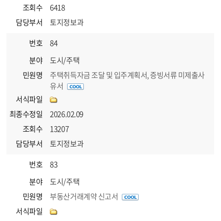
조회수
6418
담당부서
토지정보과
번호
84
분야
도시/주택
민원명
주택취득자금 조달 및 입주계획서, 증빙서류 미제출사
유서
서식파일
최종수정일
2026.02.09
조회수
13207
담당부서
토지정보과
번호
83
분야
도시/주택
민원명
부동산거래계약 신고서
서식파일