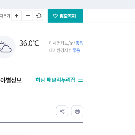
자크기
36.0
℃
미세먼지㎍/m³
좋음
대기환경지수
좋음
분야별정보
하남 패밀리누리집
정부24(온라인
민원발급)
민원처리공개