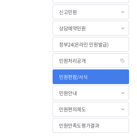
신고민원
상담예약민원
정부24(온라인 민원발급)
민원처리공개
민원편람/서식
민원안내
민원편의제도
민원만족도평가결과