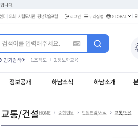
본문 바로가기
집입니다.
센터
의회
시립도서관
평생학습포털
글
로그인
누리집맵
GLOBAL
인기검색어
1.조직도
2.정보화교육
3.주택가격안내
4.차량등록
5.하남신문고
정보공개
하남소식
하남소개
신고민원
상담예약민원
교통/건설
HOME
종합민원
민원편람/서식
교통/건설