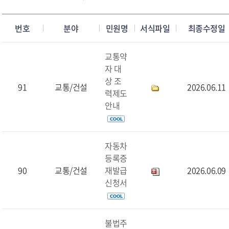
번호
분야
민원명
서식파일
최종수정일
교통약
자 대
상 조
91
교통/건설
2026.06.11
력제도
안내
자동차
등록증
90
교통/건설
재발급
2026.06.09
신청서
불법주