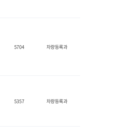
5704
차량등록과
5357
차량등록과