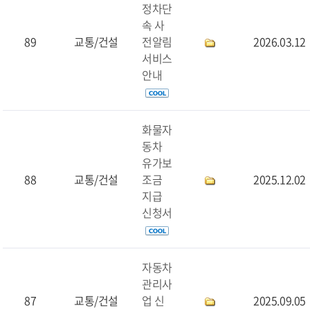
정차단
속 사
89
교통/건설
전알림
2026.03.12
서비스
안내
화물자
동차
유가보
88
교통/건설
조금
2025.12.02
지급
신청서
자동차
관리사
87
교통/건설
업 신
2025.09.05