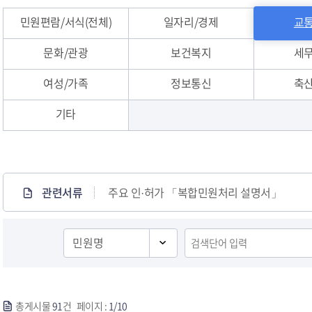
민원편람/서식(전체)
일자리/경제
교통
문화/관광
보건복지
세무
여성/가족
정보통신
축산
기타
민원안내
관련서류
주요 인·허가 「복합민원처리 설명서」
총게시물
91
건 페이지 :
1/10