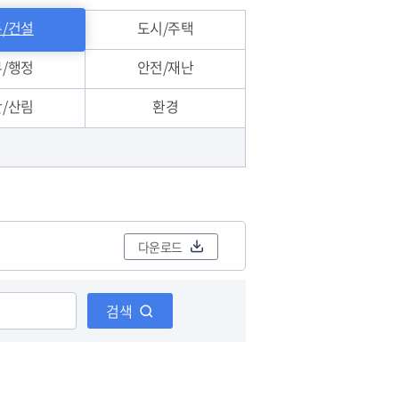
민원편람/서식
/건설
도시/주택
/행정
안전/재난
/산림
환경
민원편의제도
다운로드
검색