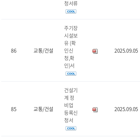
청서류
주기장
시설보
유 (확
86
교통/건설
인신
2025.09.05
청,확
인)서
건설기
계 정
비업
85
교통/건설
2025.09.05
등록신
청서