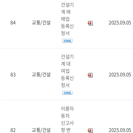
건설기
계 매
매업
84
교통/건설
2025.09.05
등록신
청서
건설기
계 대
여업
83
교통/건설
2025.09.05
등록신
청서
이륜자
동차
신고사
82
교통/건설
항 변
2025.09.05