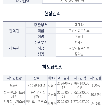
대가잔액
3,150,830,550 원
현장관리
주관부서
회계과
감독관
직급
지방시설주사보
성명
이준배
주관부서
회계과
감독관
직급
지방시설주사보
성명
장다슬
하도급현황
하도급현황
상호
대표자
계약일자
하도급액
하도급율
2024-04-
2,784,100,00
토공사
(주)만배건설
김현수
100%
15
0 원
철근.콘크리트공
다음산업개발
2025-05-
2,751,320,00
권순오
90.34%
사업
(주)
21
0 원
기계설비.가스공
하나로 씨앤에스
2025-05-
1,771,627,00
박재덕
84.7%