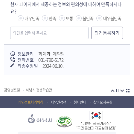
현재 페이지에서 제공하는 정보와 편의성에 대하여 만족하시나
요?
매우만족
만족
보통
불만족
매우불만족
정보관리
회계과 계약팀
전화번호
031-790-6172
최종수정일
2024.06.10.
국민안전교육플랫폼
경기도 오늘의 기회
하남시청소년상담복지센터
감염병포털
하남시 평생학습관
하남혁신교육지구
huic 하남도시공사
개인정보처리방침
저작권정책
청사안내
찾아오시는길
하남종합운동장 국민체육센터
하남문화재단 하남역사박물관
“대한민국 국가상징”
하남문화재단
하남시 가족센터
“국민 통합과 자긍심의 상징”