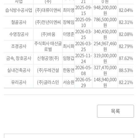
사업
(주)
21
0 원
2025-09-
948,200,000
습식방수공사업
(주)대류이앤씨
최미영
82.04%
15
원
2025-09-
786,500,000
철골공사
(주)천년이엔씨
장혜임
82.31%
10
원
2026-03-
340,450,000
수영장공사
(주)바움
이영준
82.08%
25
원
주식회사 태산글
2026-03-
254,967,460
조경공사
최시화
82.79%
로벌
25
원
2025-11-
319,000,000
금속, 창호공사
신형공영(주)
임형갑
87.62%
24
원
2026-05-
327,470,000
실내건축공사
(주)두레건설
한동연
88.53%
08
원
2026-05-
148,940,000
유리공사
(주)글라스민
서승원
82.21%
29
원
목록