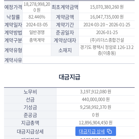
18,278,998,20
예정가격
최초계약금액
15,070,380,260 원
0 원
낙찰률
계약금액
82.446%
16,047,735,000 원
계약일자
계약기간
2024-03-05
2024-03-20 ~ 2026-01-25
계약방법
준공일자
일반경쟁
2026-01-25
계약구분
계약상대자
총액계약
(주)리더스종합건설
경기도 평택시 정암로 126-13 2
계약유형
소재지
층(이충동)
계약사유
대금지급
노무비
3,197,912,080 원
선금
440,000,000 원
기성금
9,258,992,370 원
준공금
0 원
지급총액
12,896,904,450 원
대금지급상세
대금지급 상세