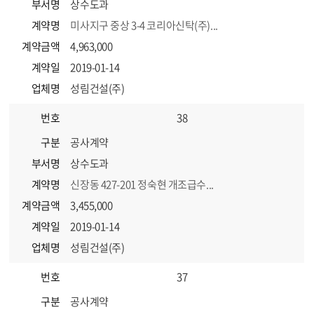
부서명
상수도과
계약명
미사지구 중상 3-4 코리아신탁(주)...
계약금액
4,963,000
계약일
2019-01-14
업체명
성림건설(주)
번호
38
구분
공사계약
부서명
상수도과
계약명
신장동 427-201 정숙현 개조급수...
계약금액
3,455,000
계약일
2019-01-14
업체명
성림건설(주)
번호
37
구분
공사계약