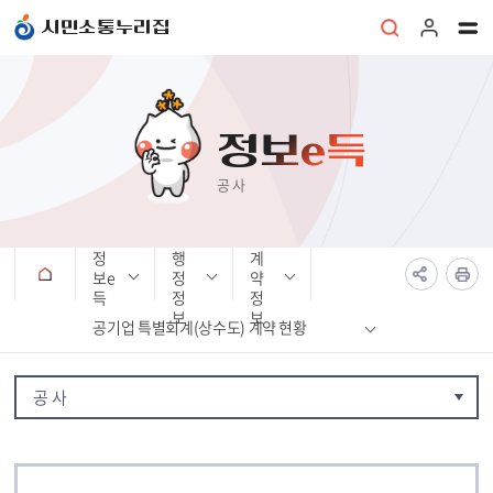
본문 바로가기
시민소통누리집
정보e득
공 사
정
행
계
보e
정
약
득
정
정
보
보
공기업 특별회계(상수도) 계약 현황
공 사