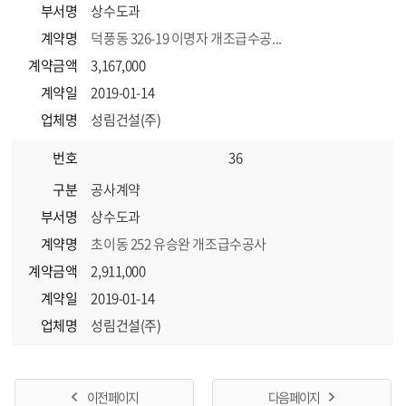
부서명
상수도과
계약명
덕풍동 326-19 이명자 개조급수공...
계약금액
3,167,000
계약일
2019-01-14
업체명
성림건설(주)
번호
36
구분
공사계약
부서명
상수도과
계약명
초이동 252 유승완 개조급수공사
계약금액
2,911,000
계약일
2019-01-14
업체명
성림건설(주)
이전 페이지
다음 페이지