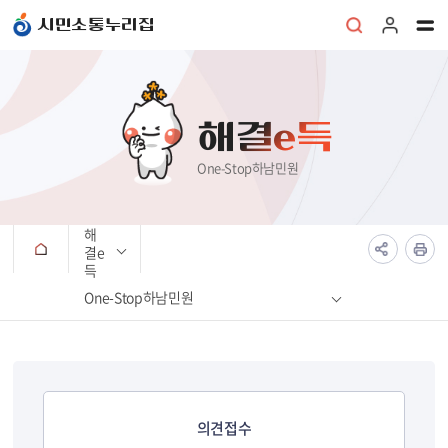
본문 바로가기
시민소통누리집
해결e득
One-Stop하남민원
해
결e
득
One-Stop하남민원
의견접수