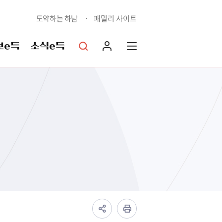
도약하는 하남
패밀리 사이트
보e득
소식e득
상담예약민원