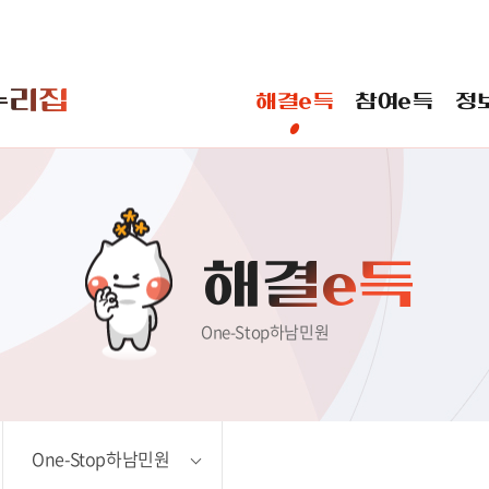
본문 바로가기
누리집
해결e득
참여e득
정
 바란다
일반민원
신고민원
해결e득
One-Stop하남민원
One-Stop하남민원