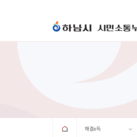
시민소통
One-Stop하남민원
시장에게
해결e득