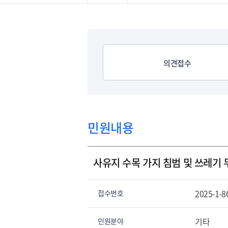
발급∙신고민원
민원편람
의견접수
민원내용
사유지 수목 가지 침범 및 쓰레기
2025-1-8
접수번호
기타
민원분야