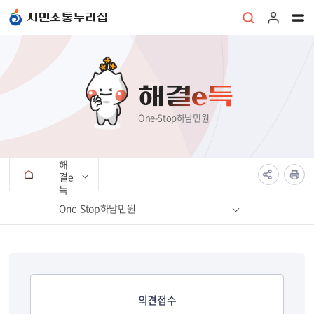
본문 바로가기
시민소통누리집
해결e득
One-Stop하남민원
해
결e
득
One-Stop하남민원
의견접수