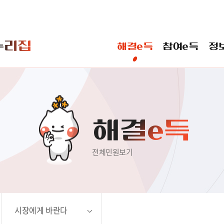
본문 바로가기
누리집
해결e득
참여e득
정
 바란다
일반민원
신고민원
해결e득
전체민원보기
시장에게 바란다