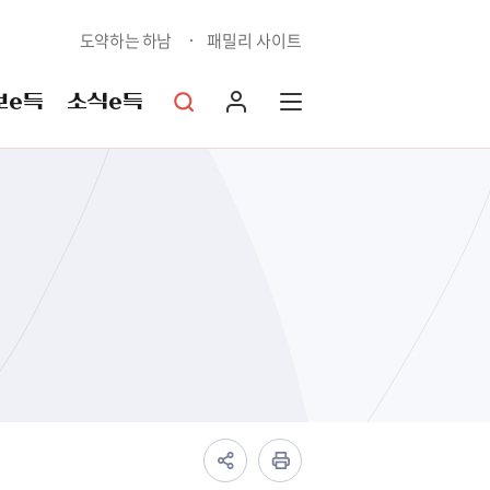
도약하는 하남
패밀리 사이트
보e득
소식e득
상담예약민원