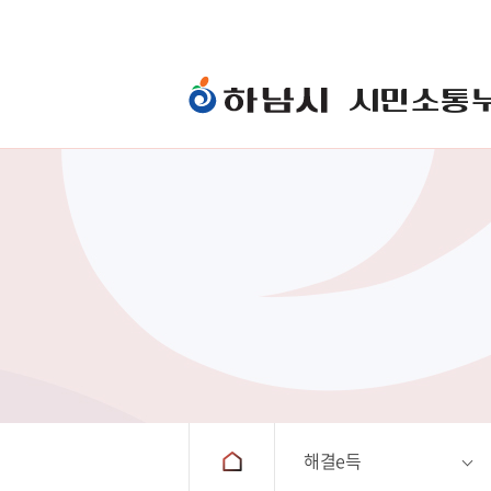
시민소통
One-Stop하남민원
시장에게
해결e득