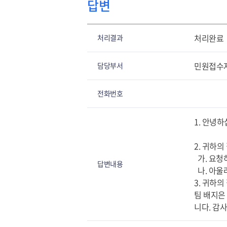
답변
처리완료
처리결과
민원접수
담당부서
전화번호
1. 안녕
2. 귀하
가. 요청
답변내용
나. 아울
3. 귀하
팀 배지은 
니다. 감사