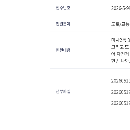
2026-5-9
접수번호
도로/교통
민원분야
미사2동 
그리고 또
민원내용
어 자전거
한번 나와
20260519
20260519
첨부파일
20260519