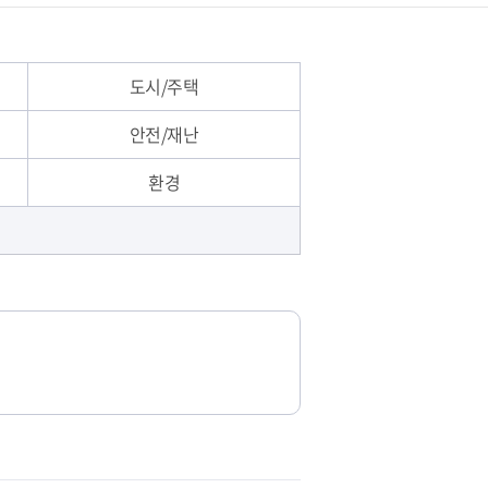
도시/주택
안전/재난
환경