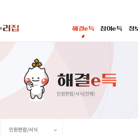
본문 바로가기
누리집
해결e득
참여e득
정
 바란다
일반민원
신고민원
해결e득
민원편람/서식(전체)
민원편람/서식