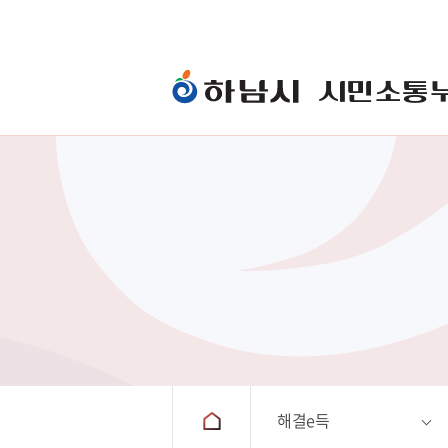
시민소통
One-Stop하남민원
시장에게
해결e득