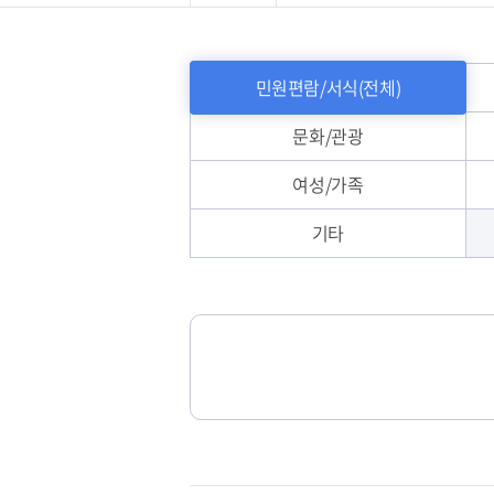
발급∙신고민원
민원편람
민원편람/서식(전체)
문화/관광
여성/가족
기타