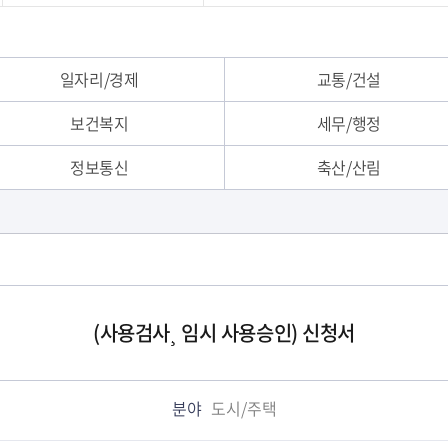
/서식
일자리/경제
교통/건설
보건복지
세무/행정
정보통신
축산/산림
(사용검사¸ 임시 사용승인) 신청서
분야
도시/주택