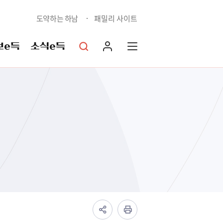
도약하는 하남
패밀리 사이트
보e득
소식e득
상담예약민원