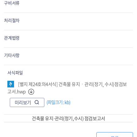
구비서류
처리절차
관계법령
기타사항
서식파일
[별지 제24호의4서식] 건축물 유지ㆍ관리(정기¸ 수시)점검보
고서.hwp
(파일크기 : kb)
미리보기
건축물 유지·관리(정기,수시) 점검보고서