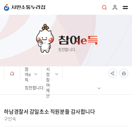
본문 바로가기
시민소통누리집
참여e득
칭찬합니다.
참
시
여e
정
득
참
여·
칭찬합니다.
제
안
하남경찰서 감일초소 직원분들 감사합니다
구인숙