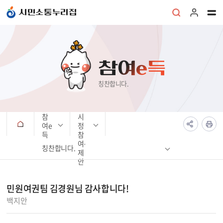
본문 바로가기
시민소통누리집
참여e득
칭찬합니다.
참
시
여e
정
득
참
여·
칭찬합니다.
제
안
민원여권팀 김경원님 감사합니다!
백지안