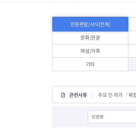
발급∙신고민원
민원편람
민원편람/서식(전체)
문화/관광
여성/가족
기타
관련서류
주요 인·허가 「