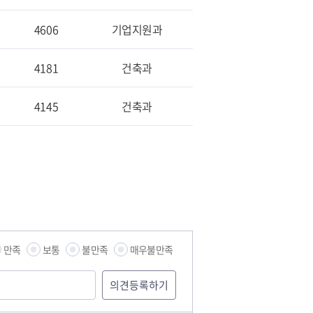
4606
기업지원과
4181
건축과
4145
건축과
만족
보통
불만족
매우불만족