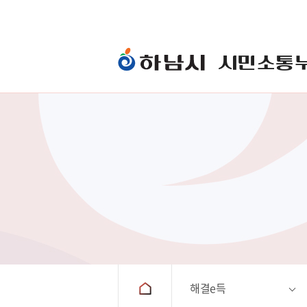
시민소통
One-Stop하남민원
시장에게
해결e득