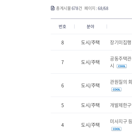
총게시물
678
건 페이지 :
68/68
번호
분야
8
도시/주택
장기미집행 
공동주택관리
7
도시/주택
시
관원질의 회
6
도시/주택
5
도시/주택
개발제한구
미사지구 등
4
도시/주택