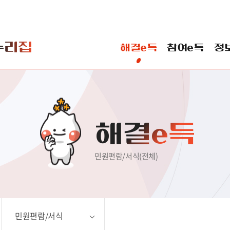
본문 바로가기
누리집
해결e득
참여e득
정
 바란다
일반민원
신고민원
해결e득
민원편람/서식(전체)
민원편람/서식