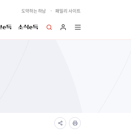
도약하는 하남
패밀리 사이트
보e득
소식e득
상담예약민원