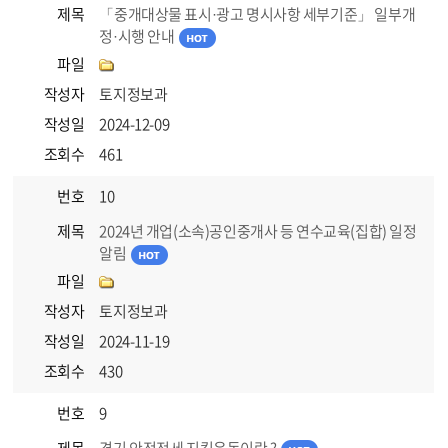
제목
「중개대상물 표시·광고 명시사항 세부기준」 일부개
정·시행 안내
파일
작성자
토지정보과
작성일
2024-12-09
조회수
461
번호
10
제목
2024년 개업(소속)공인중개사 등 연수교육(집합) 일정
알림
파일
작성자
토지정보과
작성일
2024-11-19
조회수
430
번호
9