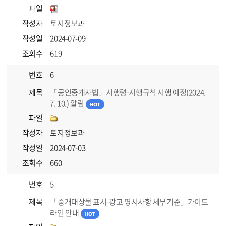
파일
작성자
토지정보과
작성일
2024-07-09
조회수
619
번호
6
제목
「공인중개사법」시행령·시행규칙 시행 예정(2024.
7. 10.) 알림
파일
작성자
토지정보과
작성일
2024-07-03
조회수
660
번호
5
제목
「중개대상물 표시·광고 명시사항 세부기준」가이드
라인 안내