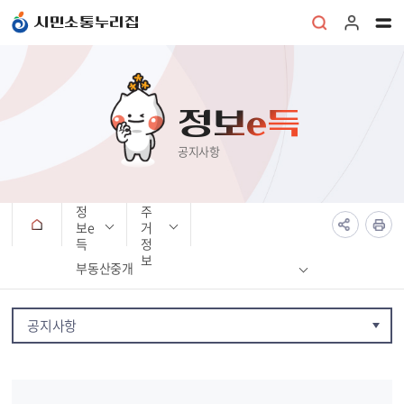
본문 바로가기
시민소통누리집
정보e득
공지사항
정
주
보e
거
득
정
보
부동산중개
공지사항