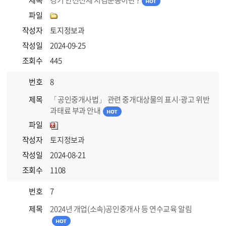
제목
경기 안전전세 지킴운동이란 ?
파일
작성자
토지정보과
작성일
2024-09-25
조회수
445
번호
8
제목
「공인중개사법」 관련 중개대상물의 표시·광고 위반
과태료 부과 안내
파일
작성자
토지정보과
작성일
2024-08-21
조회수
1108
번호
7
제목
2024년 개업(소속)공인중개사 등 연수교육 알림