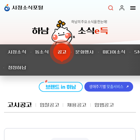
본문 바로가기
시정소식포털
하남의 주요 소식을 한눈에!
하남
소식
e득
시정소식
동소식
공고
문화행사
미디어소식
S
청정하남
생애주기별
맞춤서비스
고시공고
입찰공고
채용공고
입법공고