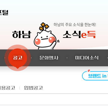
본문 바로가기
포털
하남의 주요 소식을 한눈에!
하남
소식
e득
공고
문화행사
미디어소식
채용공고
입법공고