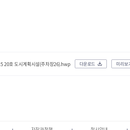
5 20호 도시계획시설(주차장26).hwp
다운로드
미리보
저작권정책
청사안내