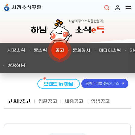
본문 바로가기
시정소식포털
하남의 주요 소식을 한눈에!
하남
소식
e득
시정소식
동소식
공고
문화행사
미디어소식
S
청정하남
생애주기별
맞춤서비스
고시공고
입찰공고
채용공고
입법공고