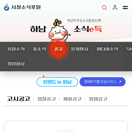
본문 바로가기
시정소식포털
하남의 주요 소식을 한눈에!
하남
소식
e득
시정소식
동소식
공고
문화행사
미디어소식
S
청정하남
생애주기별
맞춤서비스
고시공고
입찰공고
채용공고
입법공고