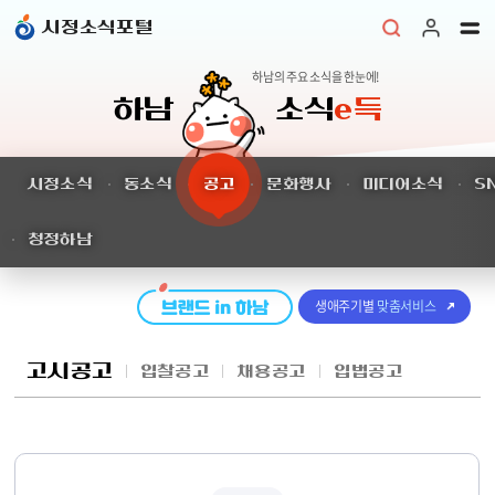
본문 바로가기
시정소식포털
하남의 주요 소식을 한눈에!
하남
소식
e득
시정소식
동소식
공고
문화행사
미디어소식
S
청정하남
생애주기별
맞춤서비스
고시공고
입찰공고
채용공고
입법공고