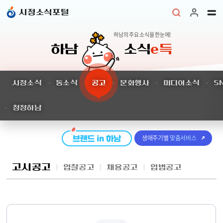
본문 바로가기
시정소식포털
하남의 주요 소식을 한눈에!
하남
소식
e득
시정소식
동소식
공고
문화행사
미디어소식
S
청정하남
생애주기별
맞춤서비스
고시공고
입찰공고
채용공고
입법공고