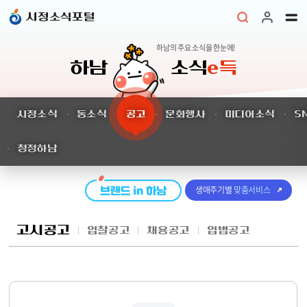
본문 바로가기
시정소식포털
하남의 주요 소식을 한눈에!
하남
소식
e득
시정소식
동소식
공고
문화행사
미디어소식
S
청정하남
생애주기별
맞춤서비스
고시공고
입찰공고
채용공고
입법공고